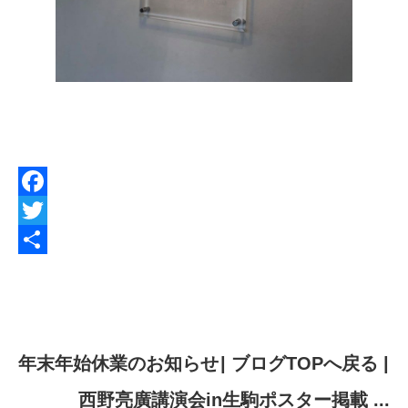
F
a
T
c
w
共
e
i
有
b
t
o
t
年末年始休業のお知らせ
| ブログTOPへ戻る |
o
e
西野亮廣講演会in生駒ポスター掲載 ...